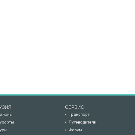
УЗИЯ
CЕРВИС
айоны
Транспорт
урорты
Путеводители
уры
Форум