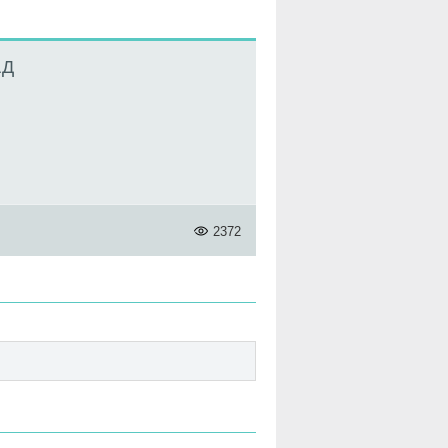
АД
2372