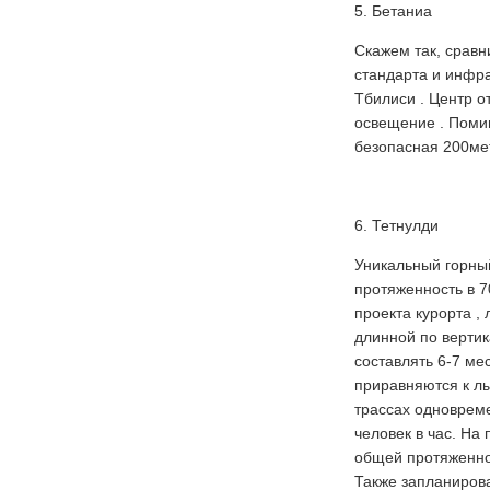
5. Бетаниа
Скажем так, сравн
стандарта и инфра
Тбилиси . Центр 
освещение . Поми
безопасная 200мет
6. Тетнулди
Уникальный горный
протяженность в 7
проекта курорта ,
длинной по вертик
составлять 6-7 ме
приравняются к л
трассах одновреме
человек в час. На
общей протяженнос
Также запланирова