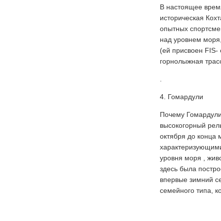
В настоящее время
историческая Кохт
опытных спортсмен
над уровнем моря,
(ей присвоен FIS-
горнолыжная трасс
.
4. Гомардули
Почему Гомардули?
высокогорный рель
октября до конца 
характеризующими 
уровня моря , жив
здесь была постро
впервые зимний с
семейного типа, к