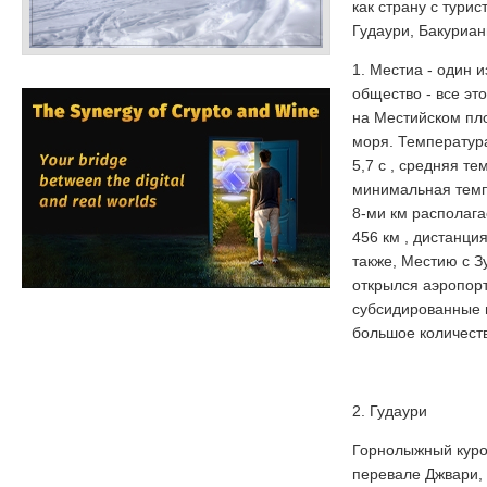
как страну с тури
Гудаури, Бакуриан
1. Местиа - один 
общество - все эт
на Местийском пло
моря. Температура
5,7 с , средняя те
минимальная темпе
8-ми км располага
456 км , дистанци
также, Местию с З
открылся аэропор
субсидированные по
большое количеств
2. Гудаури
Горнолыжный курор
перевале Джвари, 