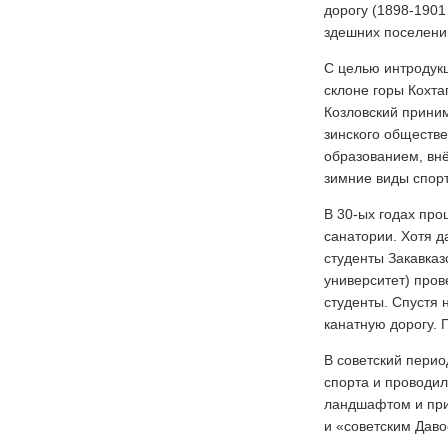
дорогу (1898-1901
здешних посе­лени
С целью интродукц
склоне горы Кохта
Козловский прини
зинского обществе
образованием, внё
зимние виды спорт
В 30-ых годах про
санатории. Хотя д
студенты Закавказ
университет) пров
студенты. Спустя 
канатную дорогу.
В советский перио
спорта и проводи
ландшафтом и прир
и «совет­ским Дав