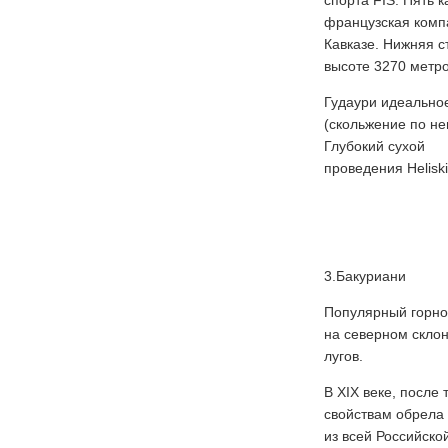
спорта FIS. Пять 
французская комп
Кавказе. Нижняя с
высоте 3270 метро
Гудаури идеальное
(скольжение по н
Глубокий сухой с
проведения Helisk
3.Бакуриани
Популярный горно
на се­верном скло
лугов.
В XIX веке, после
свойствам обрела
из всей Российско