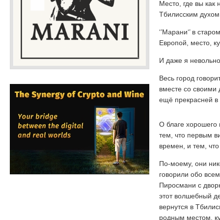
Место, где вы как
Тбилисским духом
‘’Марани‘’ в старо
Европой, место, к
И даже я невольно
Весь город говори
вместе со своими 
ещё прекрасней в
О благе хорошего 
тем, что первым в
времен, и тем, чт
По-моему, они ник
говорили обо все
Пиросмани с дворн
этот волшебный де
вернутся в Тбилиси
родным местом, ку