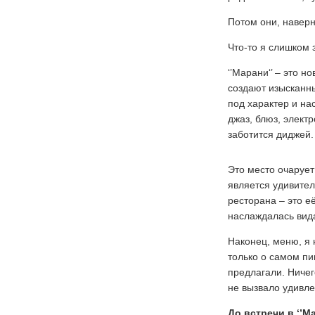
Потом они, наверн
Что-то я слишком 
‘’Марани‘’ – это 
создают изысканны
под характер и на
джаз, блюз, элект
заботится диджей
Это место очарует
является удивител
ресторана – это е
наслаждалась вида
Наконец, меню, я 
только о самом пи
предлагали. Ничег
не вызвало удивле
До встречи в ‘’М